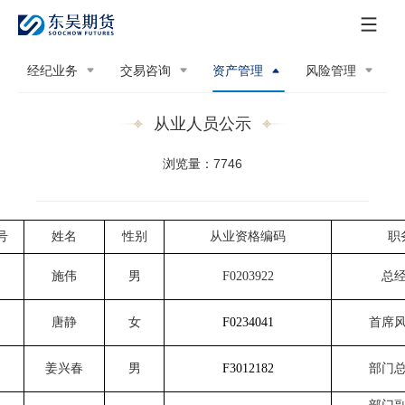
经纪业务
交易咨询
资产管理
风险管理
从业人员公示
浏览量：7746
号
姓名
性别
从业资格编码
职
施伟
男
F0203922
总
唐静
女
F0234041
首席
姜兴春
男
F3012182
部门