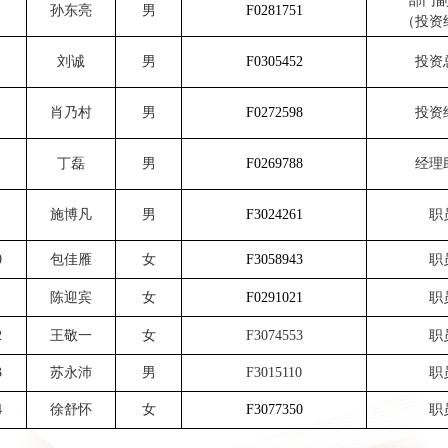
部门
孙东亮
男
F0281751
（投资
刘诚
男
F0305452
投资
肖乃村
男
F0272598
投资
丁磊
男
F0269788
经理
施博凡
男
F3024261
职
0
包佳雁
女
F3058943
职
1
陈迎宾
女
F0291021
职
2
王敬一
女
F3074553
职
3
苏永沛
男
F3015110
职
4
徐舒怀
女
F3077350
职