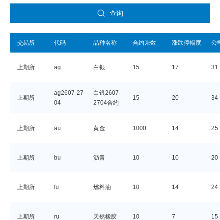
查询
交易所
代码
品种名称
合约乘数
涨跌停幅度
公
上期所
ag
白银
15
17
31
ag2607-27
白银2607-
上期所
15
20
34
04
2704合约
上期所
au
黄金
1000
14
25
上期所
bu
沥青
10
10
20
上期所
fu
燃料油
10
14
24
上期所
ru
天然橡胶
10
7
15