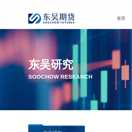
首页
东吴研究
SOOCHOW RESEARCH