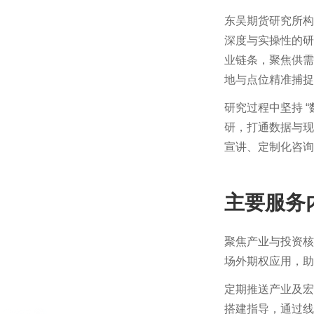
东吴期货研究所构建
深度与实操性的研
业链条，聚焦供需
地与点位精准捕捉
研究过程中坚持 
研，打通数据与现
宣讲、定制化咨询
主要服务
聚焦产业与投资核
场外期权应用，助
定期推送产业及宏
搭建指导，通过线