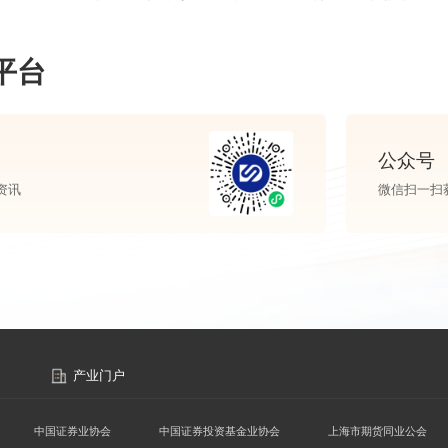
平台
公众号
资讯
微信扫一扫
产业门户
中国证券业协会
中国证券投资基金业协会
上海市期货同业公会