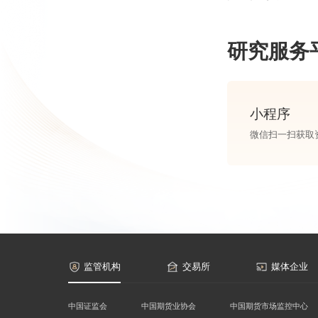
研究服务
小程序
微信扫一扫获取
监管机构
交易所
媒体企业
中国证监会
中国期货业协会
中国期货市场监控中心