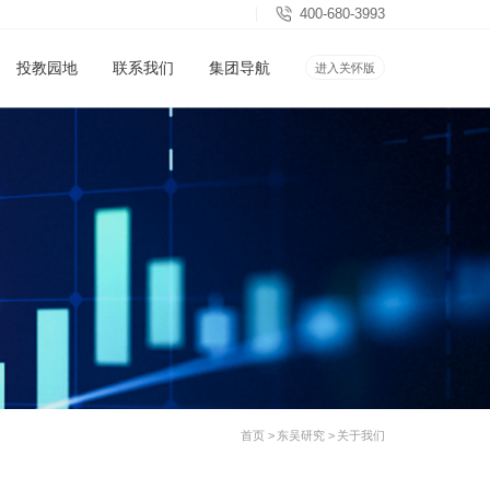
400-680-3993
投教园地
联系我们
集团导航
进入关怀版
首页
>
东吴研究
>
关于我们